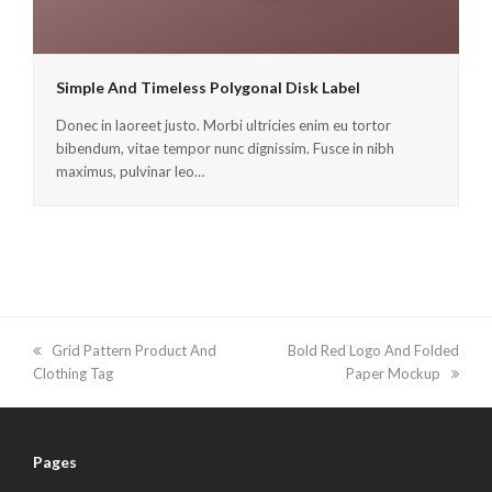
Simple And Timeless Polygonal Disk Label
Donec in laoreet justo. Morbi ultricies enim eu tortor
bibendum, vitae tempor nunc dignissim. Fusce in nibh
maximus, pulvinar leo…
previous
Grid Pattern Product And
next
Bold Red Logo And Folded
Clothing Tag
post:
post:
Paper Mockup
Pages