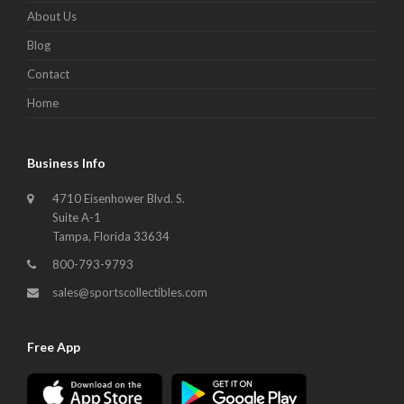
About Us
Blog
Contact
Home
Business Info
4710 Eisenhower Blvd. S.
Suite A-1
Tampa, Florida 33634
800-793-9793
sales@sportscollectibles.com
Free App