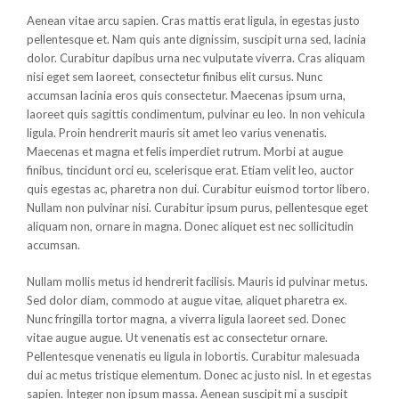
Aenean vitae arcu sapien. Cras mattis erat ligula, in egestas justo
pellentesque et. Nam quis ante dignissim, suscipit urna sed, lacinia
dolor. Curabitur dapibus urna nec vulputate viverra. Cras aliquam
nisi eget sem laoreet, consectetur finibus elit cursus. Nunc
accumsan lacinia eros quis consectetur. Maecenas ipsum urna,
laoreet quis sagittis condimentum, pulvinar eu leo. In non vehicula
ligula. Proin hendrerit mauris sit amet leo varius venenatis.
Maecenas et magna et felis imperdiet rutrum. Morbi at augue
finibus, tincidunt orci eu, scelerisque erat. Etiam velit leo, auctor
quis egestas ac, pharetra non dui. Curabitur euismod tortor libero.
Nullam non pulvinar nisi. Curabitur ipsum purus, pellentesque eget
aliquam non, ornare in magna. Donec aliquet est nec sollicitudin
accumsan.
Nullam mollis metus id hendrerit facilisis. Mauris id pulvinar metus.
Sed dolor diam, commodo at augue vitae, aliquet pharetra ex.
Nunc fringilla tortor magna, a viverra ligula laoreet sed. Donec
vitae augue augue. Ut venenatis est ac consectetur ornare.
Pellentesque venenatis eu ligula in lobortis. Curabitur malesuada
dui ac metus tristique elementum. Donec ac justo nisl. In et egestas
sapien. Integer non ipsum massa. Aenean suscipit mi a suscipit