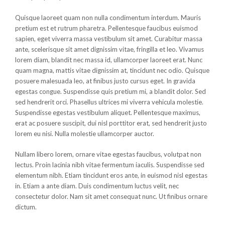
Quisque laoreet quam non nulla condimentum interdum. Mauris
pretium est et rutrum pharetra. Pellentesque faucibus euismod
sapien, eget viverra massa vestibulum sit amet. Curabitur massa
ante, scelerisque sit amet dignissim vitae, fringilla et leo. Vivamus
lorem diam, blandit nec massa id, ullamcorper laoreet erat. Nunc
quam magna, mattis vitae dignissim at, tincidunt nec odio. Quisque
posuere malesuada leo, at finibus justo cursus eget. In gravida
egestas congue. Suspendisse quis pretium mi, a blandit dolor. Sed
sed hendrerit orci. Phasellus ultrices mi viverra vehicula molestie.
Suspendisse egestas vestibulum aliquet. Pellentesque maximus,
erat ac posuere suscipit, dui nisl porttitor erat, sed hendrerit justo
lorem eu nisi. Nulla molestie ullamcorper auctor.
Nullam libero lorem, ornare vitae egestas faucibus, volutpat non
lectus. Proin lacinia nibh vitae fermentum iaculis. Suspendisse sed
elementum nibh. Etiam tincidunt eros ante, in euismod nisl egestas
in. Etiam a ante diam. Duis condimentum luctus velit, nec
consectetur dolor. Nam sit amet consequat nunc. Ut finibus ornare
dictum.