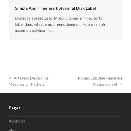
Simple And Timeless Polygonal Disk Label
Donec in laoreet justo. Morbi ultricies enim eu tortor
bibendum, vitae tempor nunc dignissim. Fusce in nibh
maximus, pulvinar leo…
previous
Art Deco Design For
next
Robins Egg Blue Femenine
Meetings Or Packets
post:
post:
Stationary Set
Pages
About Us
Blog